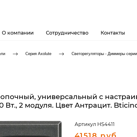
О компании
Сотрудничество
Контакты
ели
Серия Axolute
Светорегуляторы - Диммеры сер
нопочный, универсальный с настраив
00 Вт., 2 модуля. Цвет Антрацит. Btici
Артикул
HS4411
41518 руб.