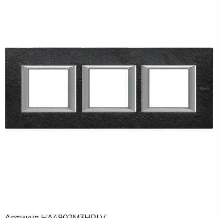
Артикул
HA4802M3HRLV