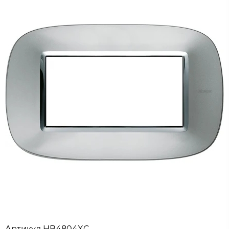
Артикул
HB4804XC