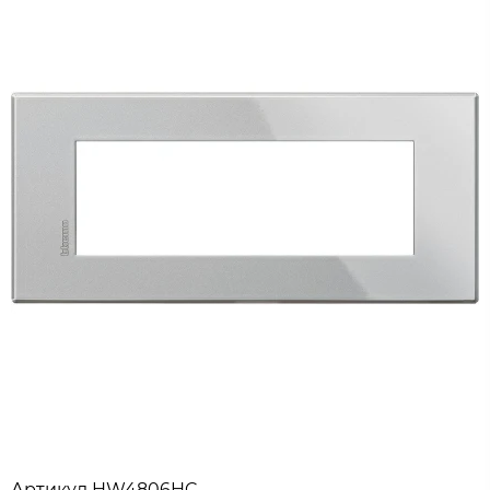
Артикул
HW4806HC