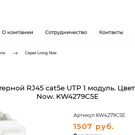
О компании
Сотрудничество
Контакты
ели
Серия Living Now
ной RJ45 cat5e UTP 1 модуль. Цвет 
Now. KW4279C5E
Артикул
KW4279C5E
1507 руб.