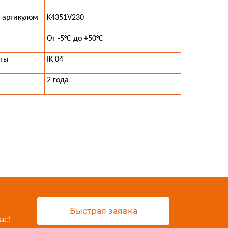
 артикулом
K4351V230
От -5°C до +50°C
иты
IK 04
2 года
Быстрая заявка
ас!