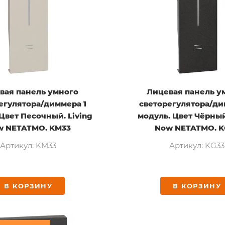
вая панель умного
Лицевая панель у
егулятора/диммера 1
светорегулятора/ди
Цвет Песочный. Living
модуль. Цвет Чёрный
w NETATMO. KM33
Now NETATMO. K
Артикул: KM33
Артикул: KG33
В КОРЗИНУ
В КОРЗИНУ