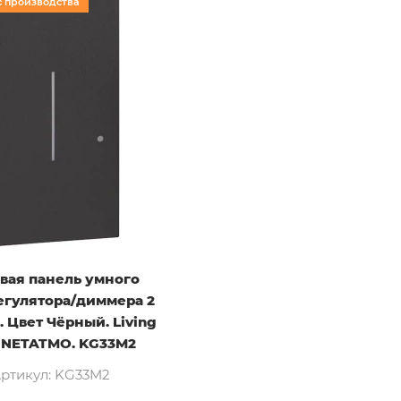
с производства
вая панель умного
егулятора/диммера 2
 Цвет Чёрный. Living
 NETATMO. KG33M2
ртикул: KG33M2