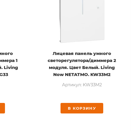
много
Лицевая панель умного
ммера 1
светорегулятора/диммера 2
. Living
модуля. Цвет Белый. Living
G33
Now NETATMO. KW33M2
Артикул: KW33M2
В КОРЗИНУ