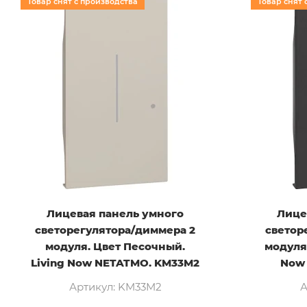
Товар снят с производства
Товар снят 
Лицевая панель умного
Лице
светорегулятора/диммера 2
светор
модуля. Цвет Песочный.
модуля.
Living Now NETATMO. KM33M2
Now
Артикул: KM33M2
А