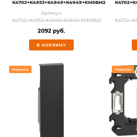
K4702+K4953+K4949+K4949+KM08M2
K4702+K
Артикул:
K4702+K4953+K4949+K4949+KM08M2
K4702+K
2092 руб.
В КОРЗИНУ
Новинка
Новинка