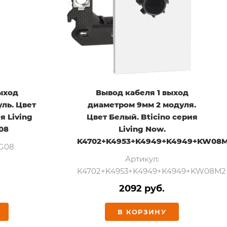
ыход
Вывод кабеля 1 выход
ль. Цвет
диаметром 9мм 2 модуля.
я Living
Цвет Белый. Bticino серия
08
Living Now.
K4702+K4953+K4949+K4949+KW08
KG08
Артикул:
K4702+K4953+K4949+K4949+KW08M2
2092 руб.
В КОРЗИНУ