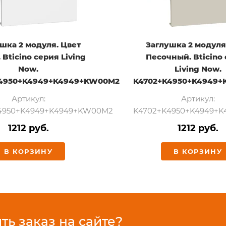
шка 2 модуля. Цвет
Заглушка 2 модуля
 Bticino серия Living
Песочный. Bticino
Now.
Living Now.
K4950+K4949+K4949+KW00M2
K4702+K4950+K4949+
Артикул:
Артикул:
4950+K4949+K4949+KW00M2
K4702+K4950+K4949+
1212 руб.
1212 руб.
В КОРЗИНУ
В КОРЗИНУ
ь заказ на сайте?