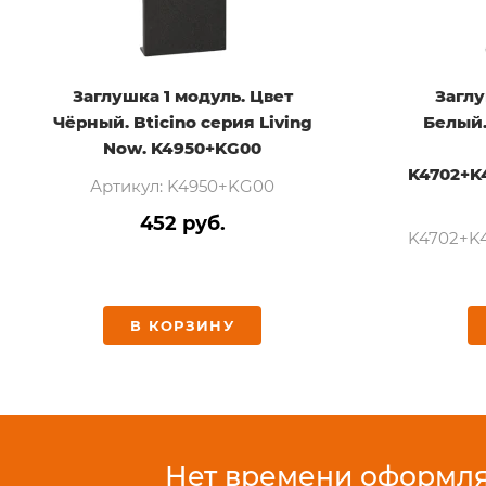
Заглушка 1 модуль. Цвет
Заглу
Чёрный. Bticino серия Living
Белый.
Now. K4950+KG00
K4702+
Артикул: K4950+KG00
452 руб.
K4702+K
В КОРЗИНУ
Нет времени оформлят