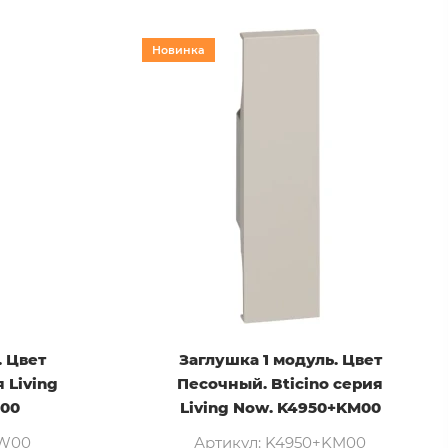
Новинка
. Цвет
Заглушка 1 модуль. Цвет
 Living
Песочный. Bticino серия
00
Living Now. K4950+KM00
KW00
Артикул: K4950+KM00