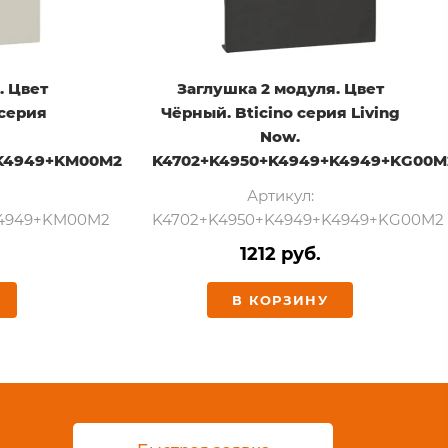
. Цвет
Заглушка 2 модуля. Цвет
 серия
Чёрный. Bticino серия Living
Now.
K4949+KM00M2
K4702+K4950+K4949+K4949+KG00M
Артикул:
K4949+KM00M2
K4702+K4950+K4949+K4949+KG00M2
1212 руб.
В КОРЗИНУ