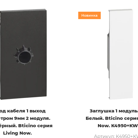
Новинка
од кабеля 1 выход
Заглушка 1 модуль
тром 9мм 2 модуля.
Белый. Bticino серия
ёрный. Bticino серия
Now. K4950+KW
Living Now.
Артикул: K4950+