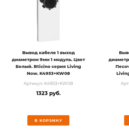
Вывод кабеля 1 выход
Выв
диаметром 9мм 1 модуль. Цвет
диаметр
Белый. Bticino серия Living
Песоч
Now. K4953+KW08
Livi
Артикул: K4953+KW08
Арт
1323 руб.
В КОРЗИНУ