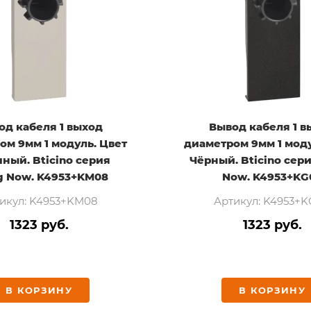
од кабеля 1 выход
Вывод кабеля 1 в
ом 9мм 1 модуль. Цвет
диаметром 9мм 1 моду
ный. Bticino серия
Чёрный. Bticino сери
ng Now. K4953+KM08
Now. K4953+KG
икул: K4953+KM08
Артикул: K4953+
1323 руб.
1323 руб.
В КОРЗИНУ
В КОРЗИНУ