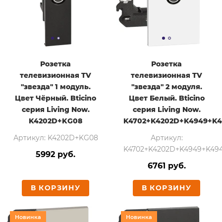
Розетка
Розетка
телевизионная TV
телевизионная TV
"звезда" 1 модуль.
"звезда" 2 модуля.
Цвет Чёрный. Bticino
Цвет Белый. Bticino
серия Living Now.
серия Living Now.
K4202D+KG08
K4702+K4202D+K4949+K
Артикул: K4202D+KG08
Артикул:
K4702+K4202D+K4949+K4
5992 руб.
6761 руб.
В КОРЗИНУ
В КОРЗИНУ
Новинка
Новинка