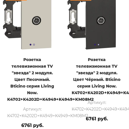
Розетка
Розетка
телевизионная TV
телевизионная TV
"звезда" 2 модуля.
"звезда" 2 модуля.
Цвет Песочный.
Цвет Чёрный. Bticino
Bticino серия Living
серия Living Now.
Now.
K4702+K4202D+K4949+K
K4702+K4202D+K4949+K4949+KM08M2
Артикул:
Артикул:
K4702+K4202D+K4949+K49
K4702+K4202D+K4949+K4949+KM08M2
6761 руб.
6761 руб.