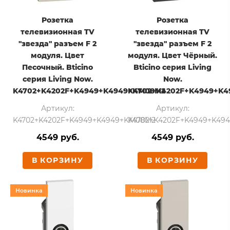
Розетка
Розетка
телевизионная TV
телевизионная TV
"звезда" разъем F 2
"звезда" разъем F 2
модуля. Цвет
модуля. Цвет Чёрный.
Песочный. Bticino
Bticino серия Living
серия Living Now.
Now.
K4702+K4202F+K4949+K4949+KM08M2
K4702+K4202F+K4949+K
Артикул:
Артикул:
K4702+K4202F+K4949+K4949+KM08M2
K4702+K4202F+K4949+K49
4549 руб.
4549 руб.
В КОРЗИНУ
В КОРЗИНУ
Новинка
Новинка