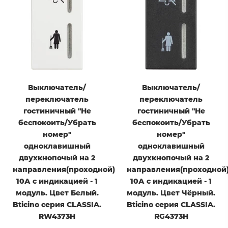
Выключатель/
Выключатель/
переключатель
переключатель
гостиничный "Не
гостиничный "Не
беспокоить/Убрать
беспокоить/Убрать
номер"
номер"
одноклавишный
одноклавишный
двухкнопочый на 2
двухкнопочый на 2
направления(проходной)
направления(проходной
10А с индикацией - 1
10А с индикацией - 1
модуль. Цвет Белый.
модуль. Цвет Чёрный.
Bticino серия CLASSIA.
Bticino серия CLASSIA.
RW4373H
RG4373H