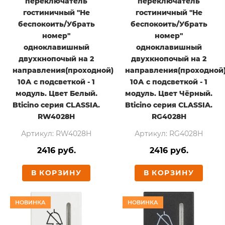
переключатель
переключатель
гостиничный "Не
гостиничный "Не
беспокоить/Убрать
беспокоить/Убрать
номер"
номер"
одноклавишный
одноклавишный
двухкнопочый на 2
двухкнопочый на 2
направления(проходной)
направления(проходной
10А с подсветкой - 1
10А с подсветкой - 1
модуль. Цвет Белый.
модуль. Цвет Чёрный.
Bticino серия CLASSIA.
Bticino серия CLASSIA.
RW4028H
RG4028H
Артикул: RW4028H
Артикул: RG4028H
2416 руб.
2416 руб.
В КОРЗИНУ
В КОРЗИНУ
НОВИНКА
НОВИНКА