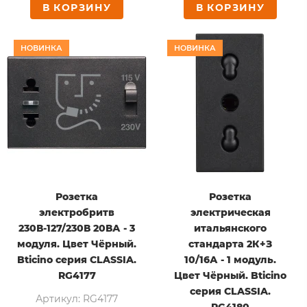
В КОРЗИНУ
В КОРЗИНУ
НОВИНКА
НОВИНКА
Розетка
Розетка
электробритв
электрическая
230В-127/230В 20ВА - 3
итальянского
модуля. Цвет Чёрный.
стандарта 2К+З
Bticino серия CLASSIA.
10/16А - 1 модуль.
RG4177
Цвет Чёрный. Bticino
серия CLASSIA.
Артикул: RG4177
RG4180