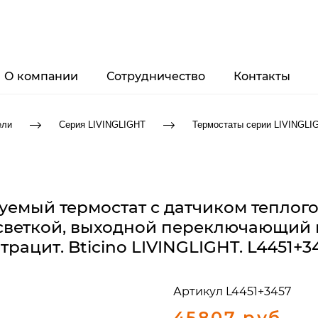
О компании
Сотрудничество
Контакты
ели
Серия LIVINGLIGHT
Термостаты серии LIVINGLI
ый термостат с датчиком теплого пол
веткой, выходной переключающий ко
трацит. Bticino LIVINGLIGHT. L4451+3
Артикул
L4451+3457
45807 руб.