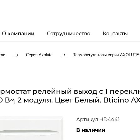
О компании
Сотрудничество
Контакты
ели
Серия Axolute
Терморегуляторы серии AXOLUTE
мостат релейный выход с 1 перекл
0 В~, 2 модуля. Цвет Белый. Bticino 
Артикул
HD4441
В наличии